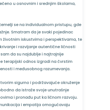
ečeno u osnovnim i srednjim školama,
 temelji se na individualnom pristupu, gde
 pažnje. Smatram da je svaki pojedinac
m životnim iskustvima i perspektivama, te
rivanje i razvijanje autentične ličnosti
 sam da su najdublje i najtrajnije
terapijski odnos izgradi na čvrstim
krenosti i međusobnog razumevanja.
stvorim sigurno i podržavajuće okruženje
lobodno da istraže svoje unutrašnje
zovima i pronađu put ka ličnom razvoju.
munikacija i empatija omogućavaju