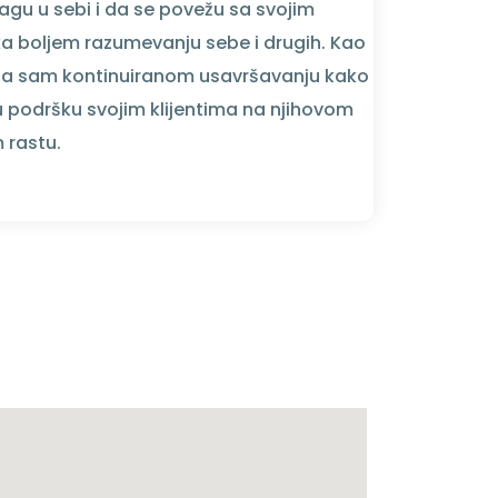
agu u sebi i da se povežu sa svojim
 ka boljem razumevanju sebe i drugih. Kao
na sam kontinuiranom usavršavanju kako
iju podršku svojim klijentima na njihovom
m rastu.