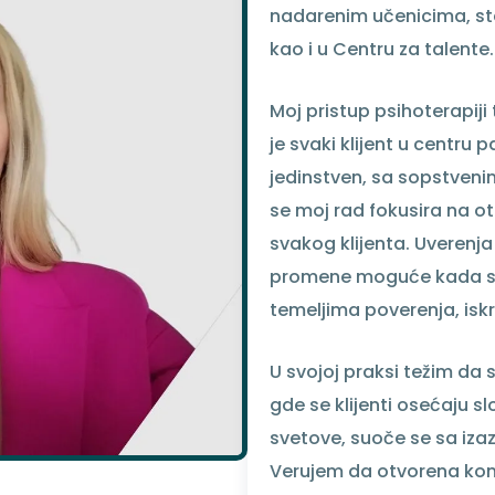
nadarenim učenicima, st
kao i u Centru za talente.
Moj pristup psihoterapiji
je svaki klijent u centru
jedinstven, sa sopstveni
se moj rad fokusira na otk
svakog klijenta. Uverenja
promene moguće kada se 
temeljima poverenja, is
U svojoj praksi težim da 
gde se klijenti osećaju s
svetove, suoče se sa iza
Verujem da otvorena ko