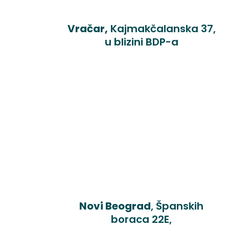
Vračar,
Kajmakčalanska 37,
u blizini BDP-a
Novi Beograd
, Španskih
boraca 22E,