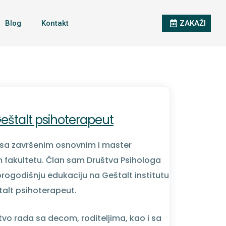
Blog
Kontakt
ZAKAŽI
eštalt psihoterapeut
sa završenim osnovnim i master
 fakultetu. Član sam Društva Psihologa
orogodišnju edukaciju na Geštalt institutu
talt psihoterapeut.
o rada sa decom, roditeljima, kao i sa