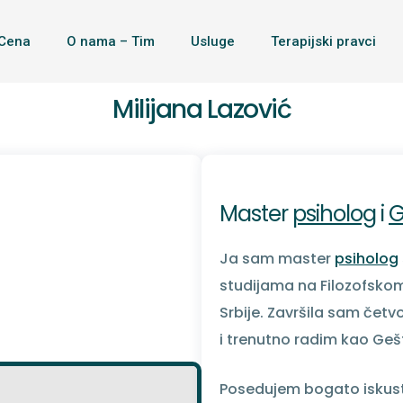
Cena
O nama – Tim
Usluge
Terapijski pravci
Milijana Lazović
Master
psiholog
i
G
Ja sam master
psiholog
studijama na Filozofskom
Srbije. Završila sam četv
i trenutno radim kao Geš
Posedujem bogato iskustv