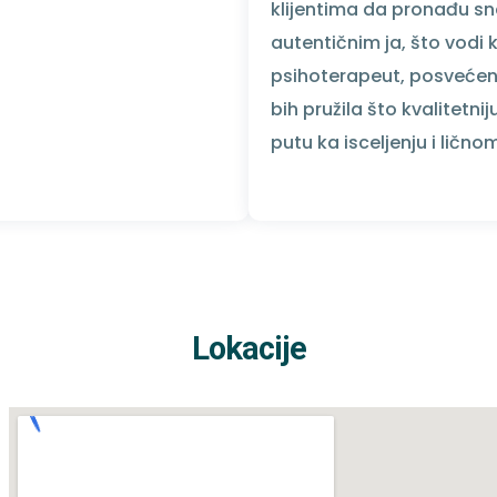
klijentima da pronađu sn
autentičnim ja, što vodi
psihoterapeut, posveće
bih pružila što kvalitetn
putu ka isceljenju i lično
Lokacije